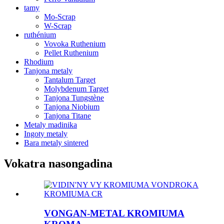
tamy
Mo-Scrap
W-Scrap
ruthénium
Vovoka Ruthenium
Pellet Ruthenium
Rhodium
Tanjona metaly
Tantalum Target
Molybdenum Target
Tanjona Tungstène
Tanjona Niobium
Tanjona Titane
Metaly madinika
Ingoty metaly
Bara metaly sintered
Vokatra nasongadina
VONGAN-METAL KROMIUMA