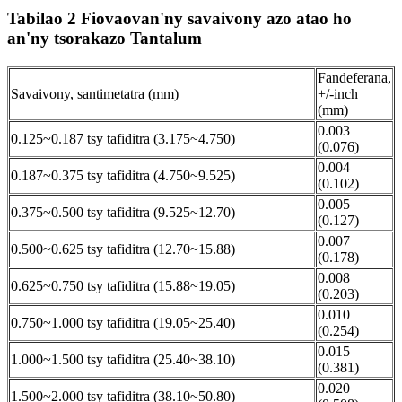
Tabilao 2 Fiovaovan'ny savaivony azo atao ho
an'ny tsorakazo Tantalum
Fandeferana,
Savaivony, santimetatra (mm)
+/-inch
(mm)
0.003
0.125~0.187 tsy tafiditra (3.175~4.750)
(0.076)
0.004
0.187~0.375 tsy tafiditra (4.750~9.525)
(0.102)
0.005
0.375~0.500 tsy tafiditra (9.525~12.70)
(0.127)
0.007
0.500~0.625 tsy tafiditra (12.70~15.88)
(0.178)
0.008
0.625~0.750 tsy tafiditra (15.88~19.05)
(0.203)
0.010
0.750~1.000 tsy tafiditra (19.05~25.40)
(0.254)
0.015
1.000~1.500 tsy tafiditra (25.40~38.10)
(0.381)
0.020
1.500~2.000 tsy tafiditra (38.10~50.80)