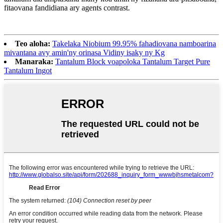
fitaovana fandidiana ary agents contrast.
Teo aloha:
Takelaka Niobium 99.95% fahadiovana namboarina
mivantana avy amin'ny orinasa Vidiny isaky ny Kg
Manaraka:
Tantalum Block voapoloka Tantalum Target Pure
Tantalum Ingot