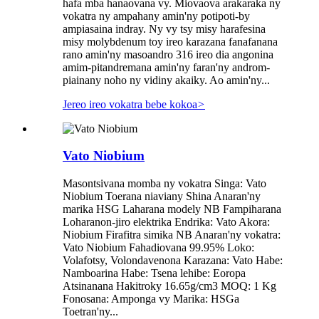
hafa mba hanaovana vy. Miovaova arakaraka ny
vokatra ny ampahany amin'ny potipoti-by
ampiasaina indray. Ny vy tsy misy harafesina
misy molybdenum toy ireo karazana fanafanana
rano amin'ny masoandro 316 ireo dia angonina
amim-pitandremana amin'ny faran'ny androm-
piainany noho ny vidiny akaiky. Ao amin'ny...
Jereo ireo vokatra bebe kokoa
>
Vato Niobium
Masontsivana momba ny vokatra Singa: Vato
Niobium Toerana niaviany Shina Anaran'ny
marika HSG Laharana modely NB Fampiharana
Loharanon-jiro elektrika Endrika: Vato Akora:
Niobium Firafitra simika NB Anaran'ny vokatra:
Vato Niobium Fahadiovana 99.95% Loko:
Volafotsy, Volondavenona Karazana: Vato Habe:
Namboarina Habe: Tsena lehibe: Eoropa
Atsinanana Hakitroky 16.65g/cm3 MOQ: 1 Kg
Fonosana: Amponga vy Marika: HSGa
Toetran'ny...