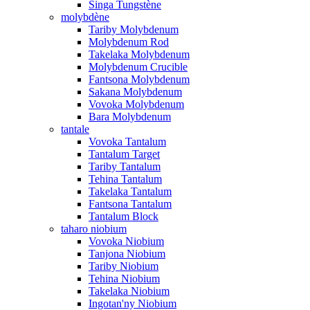
Singa Tungstène
molybdène
Tariby Molybdenum
Molybdenum Rod
Takelaka Molybdenum
Molybdenum Crucible
Fantsona Molybdenum
Sakana Molybdenum
Vovoka Molybdenum
Bara Molybdenum
tantale
Vovoka Tantalum
Tantalum Target
Tariby Tantalum
Tehina Tantalum
Takelaka Tantalum
Fantsona Tantalum
Tantalum Block
taharo niobium
Vovoka Niobium
Tanjona Niobium
Tariby Niobium
Tehina Niobium
Takelaka Niobium
Ingotan'ny Niobium