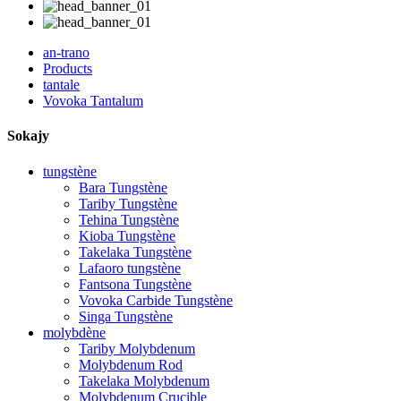
an-trano
Products
tantale
Vovoka Tantalum
Sokajy
tungstène
Bara Tungstène
Tariby Tungstène
Tehina Tungstène
Kioba Tungstène
Takelaka Tungstène
Lafaoro tungstène
Fantsona Tungstène
Vovoka Carbide Tungstène
Singa Tungstène
molybdène
Tariby Molybdenum
Molybdenum Rod
Takelaka Molybdenum
Molybdenum Crucible