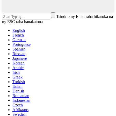
Tsindrio ny Enter raha hikaroka na
ny ESC raha hanakatona
English
French
German
Portuguese
Spanish
Russian
Japanese
Korean
Arabic
Irish
Greek
Turkish
Italian
Danish
Romanian
Indonesian
Czech
Afrikaans
Swedish