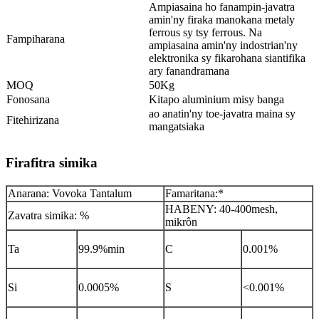
Ampiasaina ho fanampin-javatra
amin'ny firaka manokana metaly
ferrous sy tsy ferrous. Na
Fampiharana
ampiasaina amin'ny indostrian'ny
elektronika sy fikarohana siantifika
ary fanandramana
MOQ
50Kg
Fonosana
Kitapo aluminium misy banga
ao anatin'ny toe-javatra maina sy
Fitehirizana
mangatsiaka
Firafitra simika
Anarana: Vovoka Tantalum
Famaritana:*
HABENY: 40-400mesh,
Zavatra simika: %
mikrôn
Ta
99.9%min
C
0.001%
Si
0.0005%
S
<0.001%