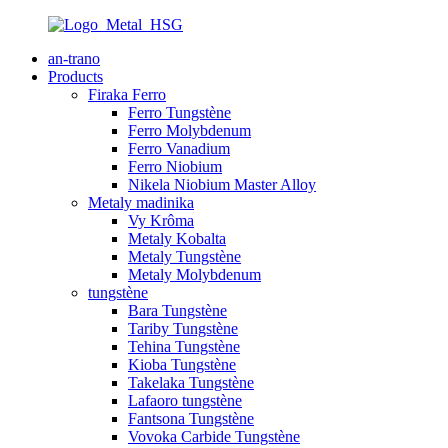
an-trano
Products
Firaka Ferro
Ferro Tungstène
Ferro Molybdenum
Ferro Vanadium
Ferro Niobium
Nikela Niobium Master Alloy
Metaly madinika
Vy Krôma
Metaly Kobalta
Metaly Tungstène
Metaly Molybdenum
tungstène
Bara Tungstène
Tariby Tungstène
Tehina Tungstène
Kioba Tungstène
Takelaka Tungstène
Lafaoro tungstène
Fantsona Tungstène
Vovoka Carbide Tungstène