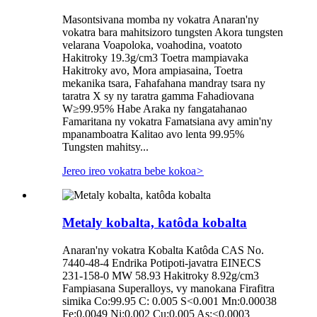
Masontsivana momba ny vokatra Anaran'ny
vokatra bara mahitsizoro tungsten Akora tungsten
velarana Voapoloka, voahodina, voatoto
Hakitroky 19.3g/cm3 Toetra mampiavaka
Hakitroky avo, Mora ampiasaina, Toetra
mekanika tsara, Fahafahana mandray tsara ny
taratra X sy ny taratra gamma Fahadiovana
W≥99.95% Habe Araka ny fangatahanao
Famaritana ny vokatra Famatsiana avy amin'ny
mpanamboatra Kalitao avo lenta 99.95%
Tungsten mahitsy...
Jereo ireo vokatra bebe kokoa
>
Metaly kobalta, katôda kobalta
Anaran'ny vokatra Kobalta Katôda CAS No.
7440-48-4 Endrika Potipoti-javatra EINECS
231-158-0 MW 58.93 Hakitroky 8.92g/cm3
Fampiasana Superalloys, vy manokana Firafitra
simika Co:99.95 C: 0.005 S<0.001 Mn:0.00038
Fe:0.0049 Ni:0.002 Cu:0.005 As:<0.0003