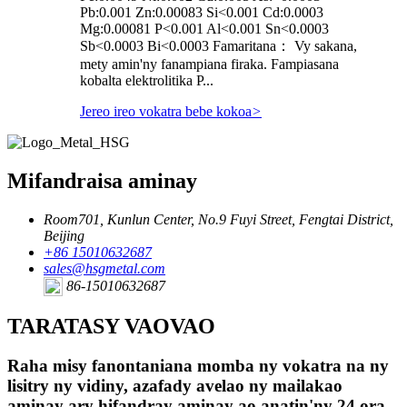
Pb:0.001 Zn:0.00083 Si<0.001 Cd:0.0003
Mg:0.00081 P<0.001 Al<0.001 Sn<0.0003
Sb<0.0003 Bi<0.0003 Famaritana： Vy sakana,
mety amin'ny fanampiana firaka. Fampiasana
kobalta elektrolitika P...
Jereo ireo vokatra bebe kokoa
>
Mifandraisa aminay
Room701, Kunlun Center, No.9 Fuyi Street, Fengtai District,
Beijing
+86 15010632687
sales@hsgmetal.com
86-15010632687
TARATASY VAOVAO
Raha misy fanontaniana momba ny vokatra na ny
lisitry ny vidiny, azafady avelao ny mailakao
aminay ary hifandray aminay ao anatin'ny 24 ora