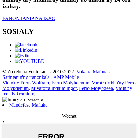
izahay.
FANONTANIANA IZAO
SOSIALY
© Zo rehetra voatokana - 2010-2022.
Vokatra Mafana
-
Sarintanin'ny tranonkala
-
AMP Mobile
Vidin'ny Ferro Wolfram
,
Ferro Molybdenum
,
Varotra Vidin'ny Ferro
Molybdenum
,
Mivarotra Indium Ingot
,
Ferro Molybdeen
,
Vidin'ny
metaly kromium
,
Mandefasa Mailaka
Wechat
x