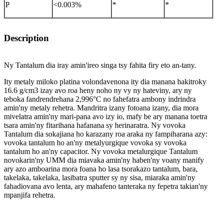
P
<0.003%
*
*
Description
Ny Tantalum dia iray amin'ireo singa tsy fahita firy eto an-tany.
Ity metaly miloko platina volondavenona ity dia manana hakitroky
16.6 g/cm3 izay avo roa heny noho ny vy ny hateviny, ary ny
teboka fandrendrehana 2,996°C no fahefatra ambony indrindra
amin'ny metaly rehetra. Mandritra izany fotoana izany, dia mora
mivelatra amin'ny mari-pana avo izy io, mafy be ary manana toetra
tsara amin'ny fitarihana hafanana sy herinaratra. Ny vovoka
Tantalum dia sokajiana ho karazany roa araka ny fampiharana azy:
vovoka tantalum ho an'ny metalyurgique vovoka sy vovoka
tantalum ho an'ny capacitor. Ny vovoka metalurgique Tantalum
novokarin'ny UMM dia miavaka amin'ny haben'ny voany manify
ary azo amboarina mora foana ho lasa tsorakazo tantalum, bara,
takelaka, takelaka, lasibatra sputter sy ny sisa, miaraka amin'ny
fahadiovana avo lenta, ary mahafeno tanteraka ny fepetra takian'ny
mpanjifa rehetra.