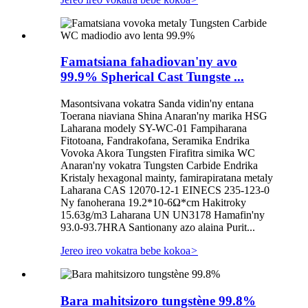
Famatsiana fahadiovan'ny avo
99.9% Spherical Cast Tungste ...
Masontsivana vokatra Sanda vidin'ny entana
Toerana niaviana Shina Anaran'ny marika HSG
Laharana modely SY-WC-01 Fampiharana
Fitotoana, Fandrakofana, Seramika Endrika
Vovoka Akora Tungsten Firafitra simika WC
Anaran'ny vokatra Tungsten Carbide Endrika
Kristaly hexagonal mainty, famirapiratana metaly
Laharana CAS 12070-12-1 EINECS 235-123-0
Ny fanoherana 19.2*10-6Ω*cm Hakitroky
15.63g/m3 Laharana UN UN3178 Hamafin'ny
93.0-93.7HRA Santionany azo alaina Purit...
Jereo ireo vokatra bebe kokoa
>
Bara mahitsizoro tungstène 99.8%