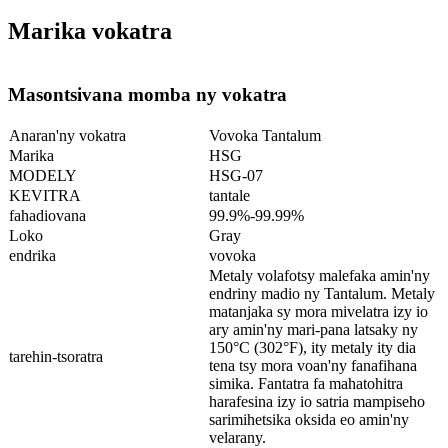
Marika vokatra
Masontsivana momba ny vokatra
Anaran'ny vokatra
Vovoka Tantalum
Marika
HSG
MODELY
HSG-07
KEVITRA
tantale
fahadiovana
99.9%-99.99%
Loko
Gray
endrika
vovoka
Metaly volafotsy malefaka amin'ny
endriny madio ny Tantalum. Metaly
matanjaka sy mora mivelatra izy io
ary amin'ny mari-pana latsaky ny
150°C (302°F), ity metaly ity dia
tarehin-tsoratra
tena tsy mora voan'ny fanafihana
simika. Fantatra fa mahatohitra
harafesina izy io satria mampiseho
sarimihetsika oksida eo amin'ny
velarany.