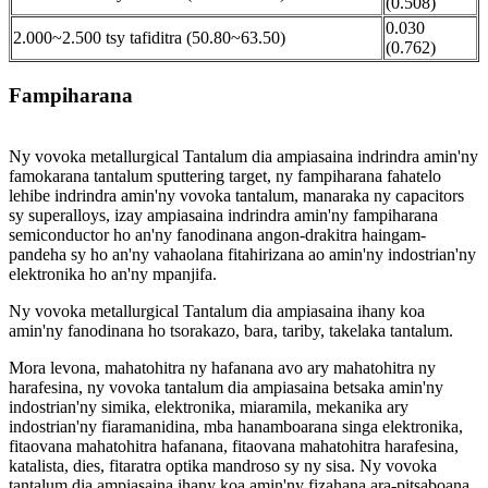
(0.508)
0.030
2.000~2.500 tsy tafiditra (50.80~63.50)
(0.762)
Fampiharana
Ny vovoka metallurgical Tantalum dia ampiasaina indrindra amin'ny
famokarana tantalum sputtering target, ny fampiharana fahatelo
lehibe indrindra amin'ny vovoka tantalum, manaraka ny capacitors
sy superalloys, izay ampiasaina indrindra amin'ny fampiharana
semiconductor ho an'ny fanodinana angon-drakitra haingam-
pandeha sy ho an'ny vahaolana fitahirizana ao amin'ny indostrian'ny
elektronika ho an'ny mpanjifa.
Ny vovoka metallurgical Tantalum dia ampiasaina ihany koa
amin'ny fanodinana ho tsorakazo, bara, tariby, takelaka tantalum.
Mora levona, mahatohitra ny hafanana avo ary mahatohitra ny
harafesina, ny vovoka tantalum dia ampiasaina betsaka amin'ny
indostrian'ny simika, elektronika, miaramila, mekanika ary
indostrian'ny fiaramanidina, mba hanamboarana singa elektronika,
fitaovana mahatohitra hafanana, fitaovana mahatohitra harafesina,
katalista, dies, fitaratra optika mandroso sy ny sisa. Ny vovoka
tantalum dia ampiasaina ihany koa amin'ny fizahana ara-pitsaboana,