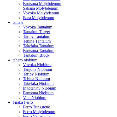
Fantsona Molybdenum
Sakana Molybdenum
Vovoka Molybdenum
Bara Molybdenum
tantale
Vovoka Tantalum
Tantalum Target
Tariby Tantalum
Tehina Tantalum
Takelaka Tantalum
Fantsona Tantalum
Tantalum Block
taharo niobium
Vovoka Niobium
Tanjona Niobium
Tariby Niobium
Tehina Niobium
Takelaka Niobium
Ingotan'ny Niobium
Fantsona Niobium
Vato Niobium
Firaka Ferro
Ferro Tungstène
Ferro Molybdenum
Ferro Vanadium