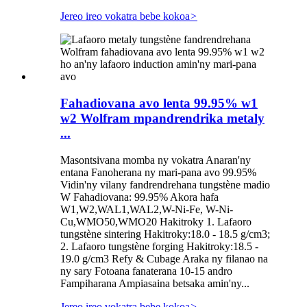
Jereo ireo vokatra bebe kokoa
>
Fahadiovana avo lenta 99.95% w1
w2 Wolfram mpandrendrika metaly
...
Masontsivana momba ny vokatra Anaran'ny
entana Fanoherana ny mari-pana avo 99.95%
Vidin'ny vilany fandrendrehana tungstène madio
W Fahadiovana: 99.95% Akora hafa
W1,W2,WAL1,WAL2,W-Ni-Fe, W-Ni-
Cu,WMO50,WMO20 Hakitroky 1. Lafaoro
tungstène sintering Hakitroky:18.0 - 18.5 g/cm3;
2. Lafaoro tungstène forging Hakitroky:18.5 -
19.0 g/cm3 Refy & Cubage Araka ny filanao na
ny sary Fotoana fanaterana 10-15 andro
Fampiharana Ampiasaina betsaka amin'ny...
Jereo ireo vokatra bebe kokoa
>