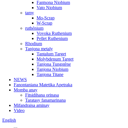
Fantsona Niobium
Vato Niobium
tamy
Mo-Scrap
W-Scrap
ruthénium
Vovoka Ruthenium
Pellet Ruthenium
Rhodium
Tanjona metaly
Tantalum Target
Molybdenum Target
Tanjona Tungstène
Tanjona Niobium
Tanjona Titane
NEWS
Fanontaniana Matetika Apetraka
Momba anay
Fitsidihana orinasa
Taratasy fanamarinana
Mifandraisa aminay
Video
English